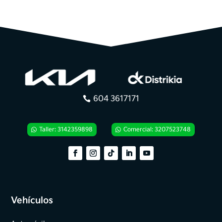
604 3617171
Taller: 3142359898
Comercial: 3207523748
Vehículos