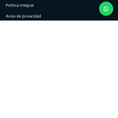
Política integral
Aviso de privacidad
Política de Tratamiento de datos personales
Términos y condiciones de campañas comerciales
Código de conducta y ética
Política tratamiento de cookies
Políticas y manual de procedimientos SAGRILAFT
Programa de Transparencia y Ética Empresarial PTEE
Términos y condiciones de uso del sitio web
Desarrollado por
Naikka
.