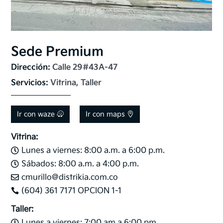
Sede Premium
Dirección: 
Calle 29#43A-47
Servicios: 
Vitrina, Taller
Ir con waze
Ir con maps
Vitrina:
Lunes a viernes: 8:00 a.m. a 6:00 p.m.

Sábados: 8:00 a.m. a 4:00 p.m.

cmurillo@distrikia.com.co

(604) 361 7171 OPCION 1-1

Taller:
Lunes a viernes: 7:00 am a 6:00 pm.
