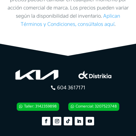
acción comercial de marca. Los precios pueden variar
según la disponibilidad del inventario.
Aplican
Términos y Condiciones, consúltalos aquí
.
604 3617171
Taller: 3142359898
Comercial: 3207523748