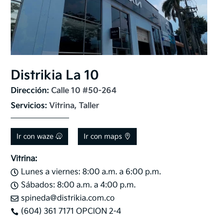
Distrikia La 10
Dirección: 
Calle 10 #50-264
Servicios: 
Vitrina, Taller
Ir con waze
Ir con maps
Vitrina:
Lunes a viernes: 8:00 a.m. a 6:00 p.m.

Sábados: 8:00 a.m. a 4:00 p.m.

spineda@distrikia.com.co

(604) 361 7171 OPCION 2-4
