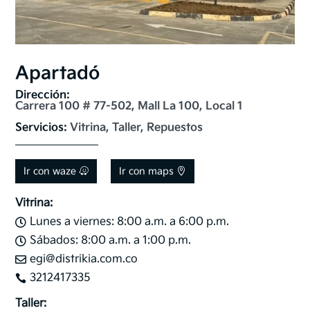
Apartadó
Dirección: 
Carrera 100 # 77-502, Mall La 100, Local 1
Servicios: 
Vitrina, Taller, Repuestos
Ir con waze
Ir con maps
Vitrina:
Lunes a viernes: 8:00 a.m. a 6:00 p.m.

Sábados: 8:00 a.m. a 1:00 p.m.

egi@distrikia.com.co

3212417335

Taller: