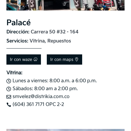
Palacé
Dirección: 
Carrera 50 #32 - 164
Servicios: 
Vitrina, Repuestos
Ir con waze
Ir con maps
Vitrina:
Lunes a viernes: 8:00 a.m. a 6:00 p.m.

Sábados: 8:00 am a 2:00 pm.

smvelez@distrikia.com.co

(604) 361 7171 OPC 2-2
