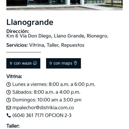
Llanogrande
Dirección: 
Km 6 Vía Don Diego, Llano Grande, Rionegro.
Servicios: 
Vitrina, Taller, Repuestos
Ir con waze
Ir con maps
Vitrina:
Lunes a viernes: 8:00 a.m. a 6:00 p.m.

Sábados: 8:00 a.m. a 4:00 p.m.

Domingos: 10:00 am a 3:00 pm

mpalechor@distrikia.com.co

(604) 361 7171 OPCION 2-3

Taller: