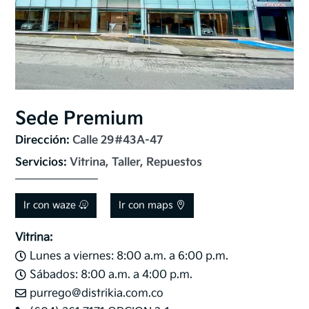
Sede Premium
Dirección: 
Calle 29#43A-47
Servicios: 
Vitrina, Taller, Repuestos
Ir con waze
Ir con maps
Vitrina:
Lunes a viernes: 8:00 a.m. a 6:00 p.m.

Sábados: 8:00 a.m. a 4:00 p.m.

purrego@distrikia.com.co
