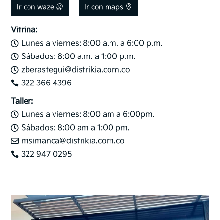
Ir con waze
Ir con maps
Vitrina:
Lunes a viernes: 8:00 a.m. a 6:00 p.m.

Sábados: 8:00 a.m. a 1:00 p.m.

zberastegui@distrikia.com.co

322 366 4396

Taller:
Lunes a viernes: 8:00 am a 6:00pm.

Sábados: 8:00 am a 1:00 pm.

msimanca@distrikia.com.co

322 947 0295
