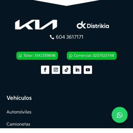
604 3617171
Taller: 3142359898
Comercial: 3207523748
Vehículos
Automóviles
Camionetas