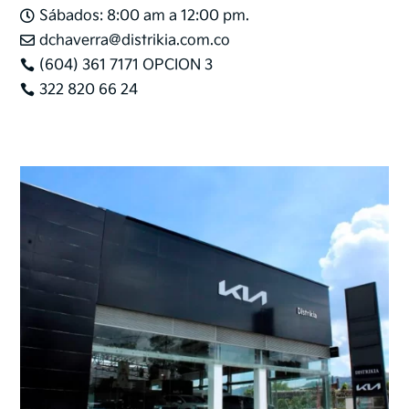
Sábados: 8:00 am a 12:00 pm.

dchaverra@distrikia.com.co

(604) 361 7171 OPCION 3

322 820 66 24
