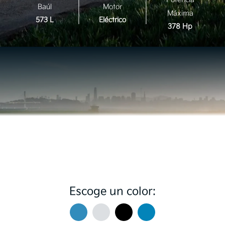
Baúl
Motor
Máxima
573 L
Eléctrico
378 Hp
Escoge un color: