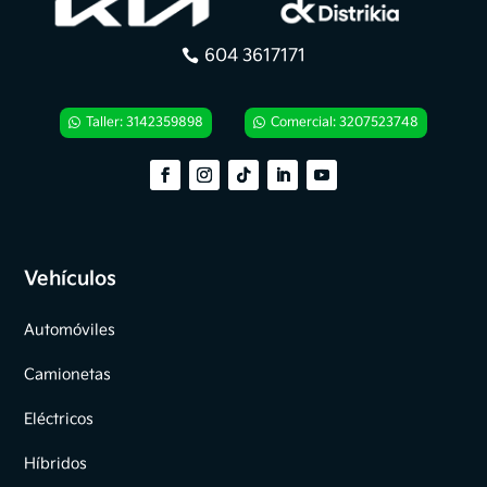
604 3617171
Taller: 3142359898
Comercial: 3207523748
Vehículos
Automóviles
Camionetas
Eléctricos
Híbridos