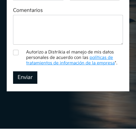
i
Comentarios
n
t
e
r
é
s
C
Autorizo a Distrikia el manejo de mis datos
o
personales de acuerdo con las
políticas de
r
tratamientos de información de la empresa
*.
r
e
Enviar
o
V
e
h
í
c
u
l
o