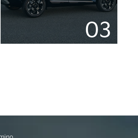
03
amino