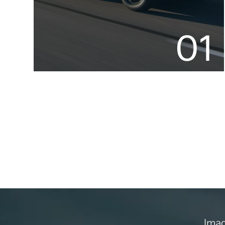
01
Imag