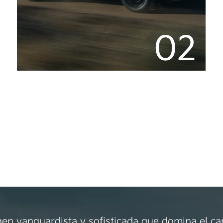
02
en vanguardista y sofisticada que domina el c