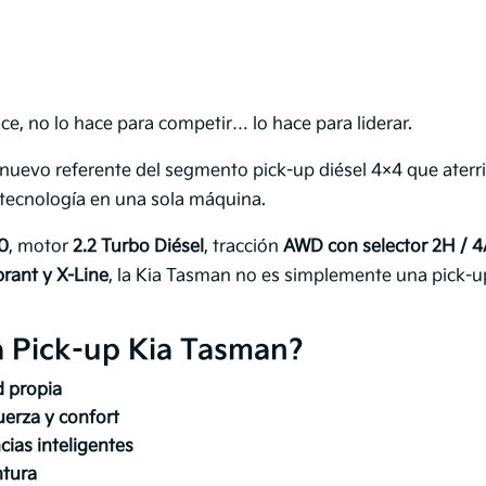
, no lo hace para competir… lo hace para liderar.
l nuevo referente del segmento pick-up diésel 4×4 que aterr
 tecnología en una sola máquina.
0
, motor
2.2 Turbo Diésel
, tracción
AWD con selector 2H / 4
brant y X-Line
, la Kia Tasman no es simplemente una pick-u
a Pick-up Kia Tasman?
d propia
erza y confort
ias inteligentes
ntura