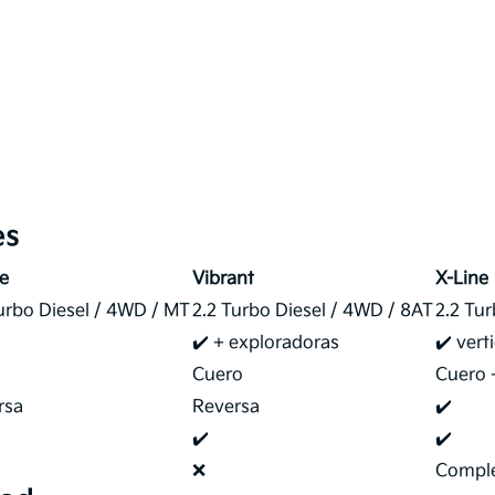
es
re
Vibrant
X-Line
urbo Diesel / 4WD / MT
2.2 Turbo Diesel / 4WD / 8AT
2.2 Tu
✔️ + exploradoras
✔️ vert
Cuero
Cuero 
rsa
Reversa
✔️
✔️
✔️
❌
Comple