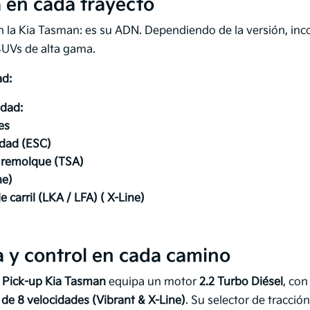
 en cada trayecto
n la Kia Tasman: es su ADN. Dependiendo de la versión, inc
SUVs de alta gama.
ad:
idad:
es
idad (ESC)
e remolque (TSA)
ne)
carril (LKA / LFA) ( X-Line)
 y control en cada camino
a
Pick-up Kia Tasman
equipa un motor
2.2 Turbo Diésel
, co
de 8 velocidades (Vibrant & X-Line)
. Su selector de tracció