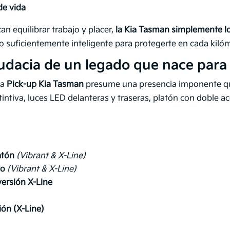
de vida
 equilibrar trabajo y placer,
la Kia Tasman simplemente l
 lo suficientemente inteligente para protegerte en cada kiló
audacia de un legado que nace para 
la
Pick-up Kia Tasman
presume una presencia imponente qu
stintiva, luces LED delanteras y traseras, platón con doble a
atón
(Vibrant & X-Line)
do
(Vibrant & X-Line)
versión X-Line
ión (X-Line)