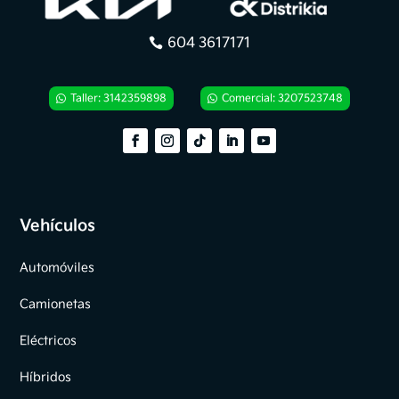
604 3617171
Taller: 3142359898
Comercial: 3207523748
Vehículos
Automóviles
Camionetas
Eléctricos
Híbridos