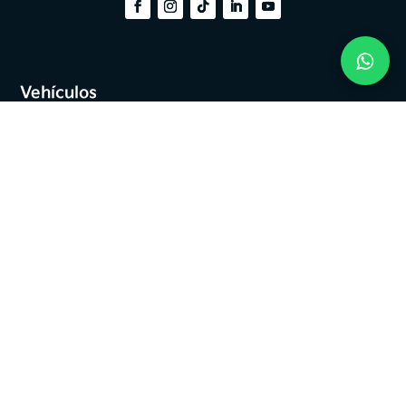
Vehículos
Automóviles
Camionetas
Eléctricos
Híbridos
Tengo un Kia
Cita taller
Repuestos