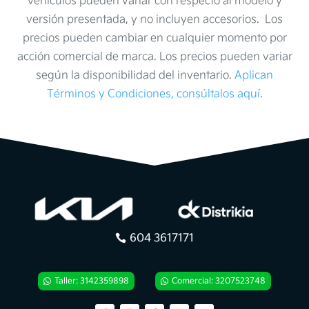
vehículos pueden variar con respecto al modelo y
versión presentada, y no incluyen accesorios. Los
precios pueden cambiar en cualquier momento por
acción comercial de marca. Los precios pueden variar
según la disponibilidad del inventario.
Aplican
Términos y Condiciones, consúltalos aquí
.
604 3617171
Taller: 3142359898
Comercial: 3207523748