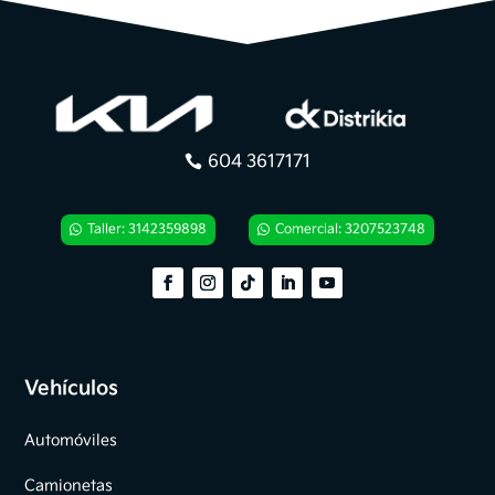
604 3617171
Taller: 3142359898
Comercial: 3207523748
Vehículos
Automóviles
Camionetas