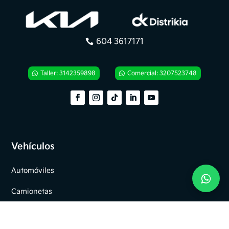
604 3617171
Taller: 3142359898
Comercial: 3207523748
Vehículos
Automóviles
Camionetas
Eléctricos